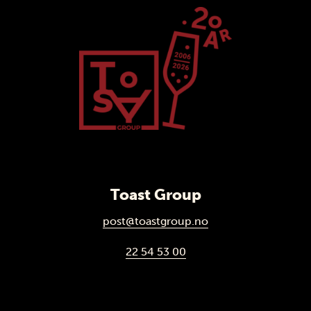
Toast Group
post@toastgroup.no
22 54 53 00