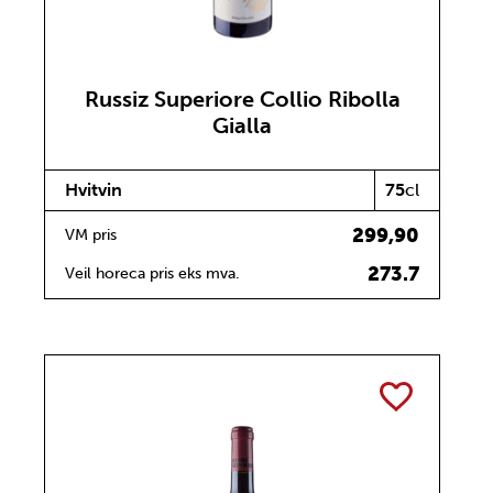
Russiz Superiore Collio Ribolla
Gialla
Hvitvin
75
cl
299,90
VM pris
273.7
Veil horeca pris eks mva.
TOGGLE