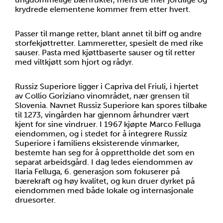
krydrede elementene kommer frem etter hvert.
Passer til mange retter, blant annet til biff og andre
storfekjøttretter. Lammeretter, spesielt de med rike
sauser. Pasta med kjøttbaserte sauser og til retter
med viltkjøtt som hjort og rådyr.
Russiz Superiore ligger i Capriva del Friuli, i hjertet
av Collio Goriziano vinområdet, nær grensen til
Slovenia. Navnet Russiz Superiore kan spores tilbake
til 1273, vingården har gjennom århundrer vært
kjent for sine vindruer. I 1967 kjøpte Marco Felluga
eiendommen, og i stedet for å integrere Russiz
Superiore i familiens eksisterende vinmarker,
bestemte han seg for å opprettholde det som en
separat arbeidsgård. I dag ledes eiendommen av
Ilaria Felluga, 6. generasjon som fokuserer på
bærekraft og høy kvalitet, og kun druer dyrket på
eiendommen med både lokale og internasjonale
druesorter.