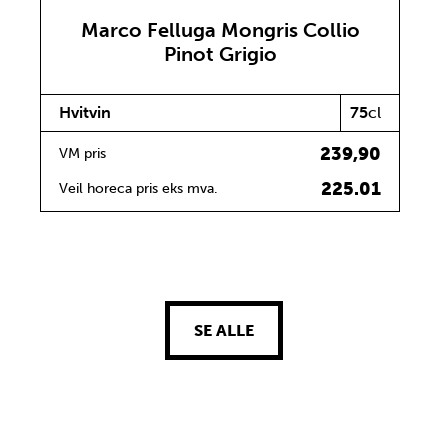
Marco Felluga Mongris Collio
Pinot Grigio
Hvitvin
75
cl
239,90
VM pris
225.01
Veil horeca pris eks mva.
SE ALLE