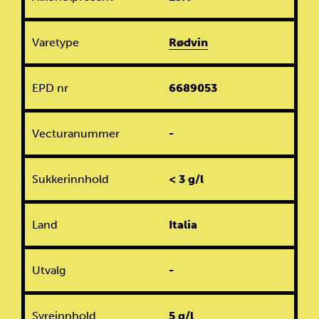
Varetype
Rødvin
EPD nr
6689053
Vecturanummer
-
Sukkerinnhold
< 3 g/l
Land
Italia
Utvalg
-
Syreinnhold
5 g/l