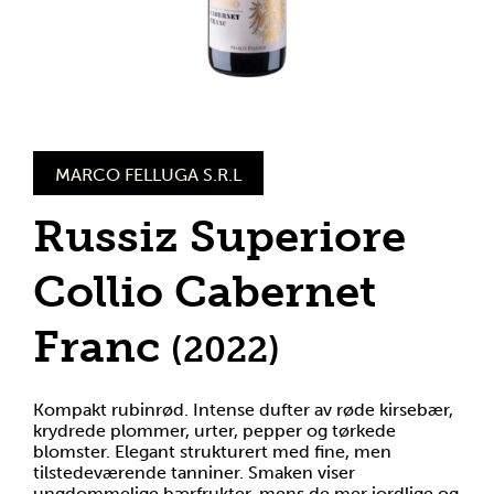
MARCO FELLUGA S.R.L
Russiz Superiore
Collio Cabernet
Franc
(2022)
Kompakt rubinrød. Intense dufter av røde kirsebær,
krydrede plommer, urter, pepper og tørkede
blomster. Elegant strukturert med fine, men
tilstedeværende tanniner. Smaken viser
ungdommelige bærfrukter, mens de mer jordlige og