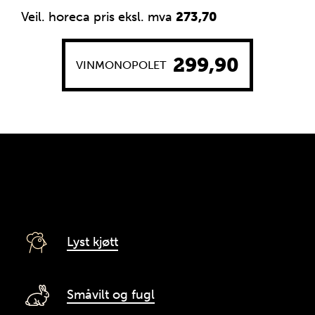
Veil. horeca pris eksl. mva
273,70
299,90
VINMONOPOLET
Passer til
Karakteris
Råstoff, l
Lyst kjøtt
Småvilt og fugl